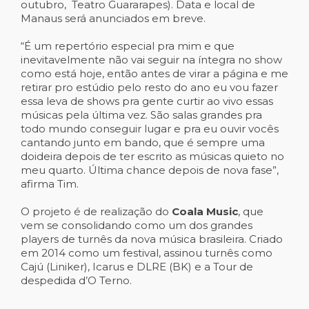
outubro, Teatro Guararapes). Data e local de
Manaus será anunciados em breve.
“É um repertório especial pra mim e que
inevitavelmente não vai seguir na íntegra no show
como está hoje, então antes de virar a página e me
retirar pro estúdio pelo resto do ano eu vou fazer
essa leva de shows pra gente curtir ao vivo essas
músicas pela última vez. São salas grandes pra
todo mundo conseguir lugar e pra eu ouvir vocês
cantando junto em bando, que é sempre uma
doideira depois de ter escrito as músicas quieto no
meu quarto. Última chance depois de nova fase”,
afirma Tim.
O projeto é de realização do
Coala Music
, que
vem se consolidando como um dos grandes
players de turnês da nova música brasileira. Criado
em 2014 como um festival, assinou turnês como
Cajú (Liniker), Icarus e DLRE (BK) e a Tour de
despedida d’O Terno.