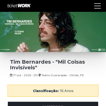
Tim Bernardes - "Mil Coisas
Invisíveis"
17 out - 2026 • 21h
Teatro Guararapes - Olinda, PE
Classificação:
16 Anos