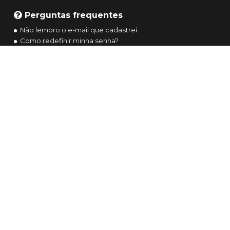
Perguntas frequentes
Não lembro o e-mail que cadastrei
Como redefinir minha senha?
Todas as perguntas frequentes
Navegue por
Entrar ou criar conta
Meus ingressos
Termos de uso
Política de privacidade
Redes sociais ticketWORK
Conheça a plataforma
VENDAS ON LINE LTDA - CNPJ: 02.664.904/0001-
47